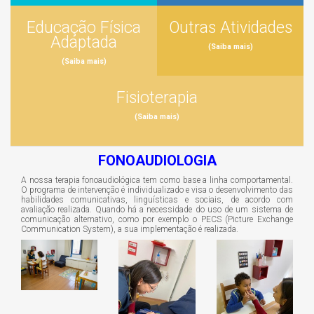
Educação Física
Outras Atividades
Adaptada
(Saiba mais)
(Saiba mais)
Fisioterapia
(Saiba mais)
FONOAUDIOLOGIA
A nossa terapia fonoaudiológica tem como base a linha comportamental.
O programa de intervenção é individualizado e visa o desenvolvimento das
habilidades comunicativas, linguísticas e sociais, de acordo com
avaliação realizada. Quando há a necessidade do uso de um sistema de
comunicação alternativo, como por exemplo o PECS (Picture Exchange
Communication System), a sua implementação é realizada.